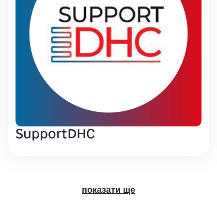
SupportDHC
показати ще