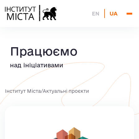
Про нас
EN
UA
Актуальні проєкти
Блог
Архів
Працюємо
Контакти
над ініціативами
Інститут Міста
/
Актуальні проєкти